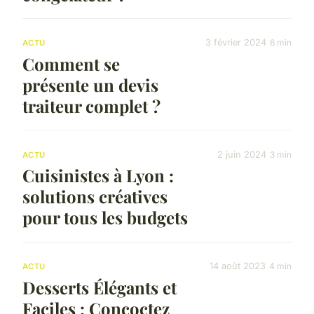
3 février 2024
6 min
ACTU
Comment se
présente un devis
traiteur complet ?
2 juin 2024
3 min
ACTU
Cuisinistes à Lyon :
solutions créatives
pour tous les budgets
14 août 2023
4 min
ACTU
Desserts Élégants et
Faciles : Concoctez