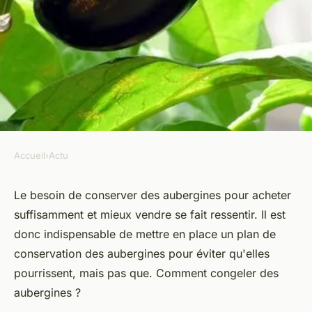
Accueil
›
Actu
ACTU
Comment garder des
Le besoin de conserver des aubergines pour acheter
suffisamment et mieux vendre se fait ressentir. Il est
aubergines au congélateur ?
donc indispensable de mettre en place un plan de
conservation des aubergines pour éviter qu'elles
donat
•
10 janvier 2023
•
2 min de lecture
pourrissent, mais pas que. Comment congeler des
aubergines ?