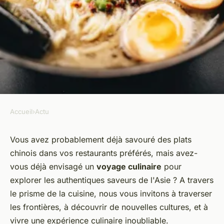
Accueil
›
Actu
ACTU
Exploration Culinaires :
Vous avez probablement déjà savouré des
plats
chinois
dans vos restaurants préférés, mais avez-
Découvrez les Délices Cachés
vous déjà envisagé un
voyage culinaire
pour
de la Cuisine Asiatique
explorer les authentiques
saveurs
de l'Asie ? A travers
le prisme de la
cuisine
, nous vous invitons à traverser
donat
•
14 août 2023
•
3 min de lecture
les frontières, à découvrir de nouvelles
cultures
, et à
vivre une
expérience culinaire
inoubliable.